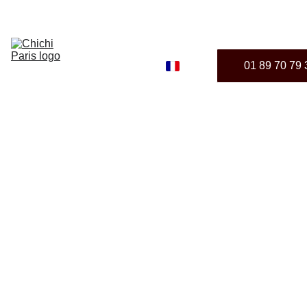
ACCUEIL
BAR & CLUB
MENUS
01 89 70 79 
PRIVATISATION
INFO & 
RÉSERVATION